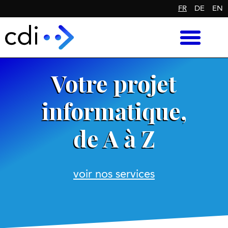
FR
DE
EN
Votre projet
informatique,
de A à Z
voir nos services